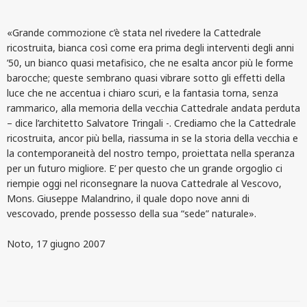
«Grande commozione c’è stata nel rivedere la Cattedrale
ricostruita, bianca così come era prima degli interventi degli anni
’50, un bianco quasi metafisico, che ne esalta ancor più le forme
barocche; queste sembrano quasi vibrare sotto gli effetti della
luce che ne accentua i chiaro scuri, e la fantasia torna, senza
rammarico, alla memoria della vecchia Cattedrale andata perduta
– dice l’architetto Salvatore Tringali -. Crediamo che la Cattedrale
ricostruita, ancor più bella, riassuma in se la storia della vecchia e
la contemporaneità del nostro tempo, proiettata nella speranza
per un futuro migliore. E’ per questo che un grande orgoglio ci
riempie oggi nel riconsegnare la nuova Cattedrale al Vescovo,
Mons. Giuseppe Malandrino, il quale dopo nove anni di
vescovado, prende possesso della sua “sede” naturale».
Noto, 17 giugno 2007