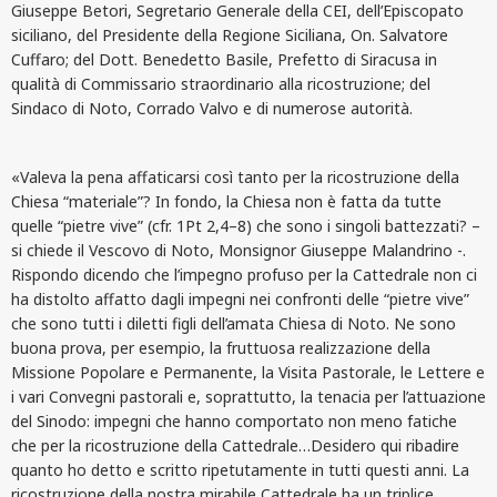
Giuseppe Betori, Segretario Generale della CEI, dell’Episcopato
siciliano, del Presidente della Regione Siciliana, On. Salvatore
Cuffaro; del Dott. Benedetto Basile, Prefetto di Siracusa in
qualità di Commissario straordinario alla ricostruzione; del
Sindaco di Noto, Corrado Valvo e di numerose autorità.
«Valeva la pena affaticarsi così tanto per la ricostruzione della
Chiesa “materiale”? In fondo, la Chiesa non è fatta da tutte
quelle “pietre vive” (cfr. 1Pt 2,4–8) che sono i singoli battezzati? –
si chiede il Vescovo di Noto, Monsignor Giuseppe Malandrino -.
Rispondo dicendo che l’impegno profuso per la Cattedrale non ci
ha distolto affatto dagli impegni nei confronti delle “pietre vive”
che sono tutti i diletti figli dell’amata Chiesa di Noto. Ne sono
buona prova, per esempio, la fruttuosa realizzazione della
Missione Popolare e Permanente, la Visita Pastorale, le Lettere e
i vari Convegni pastorali e, soprattutto, la tenacia per l’attuazione
del Sinodo: impegni che hanno comportato non meno fatiche
che per la ricostruzione della Cattedrale…Desidero qui ribadire
quanto ho detto e scritto ripetutamente in tutti questi anni. La
ricostruzione della nostra mirabile Cattedrale ha un triplice