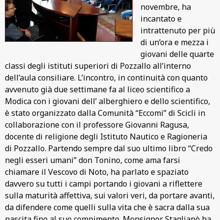
novembre, ha
incantato e
intrattenuto per più
di un’ora e mezza i
giovani delle quarte
classi degli istituti superiori di Pozzallo all’interno
dell’aula consiliare. L’incontro, in continuità con quanto
avvenuto già due settimane fa al liceo scientifico a
Modica con i giovani dell’ alberghiero e dello scientifico,
è stato organizzato dalla Comunità “Eccomi” di Scicli in
collaborazione con il professore Giovanni Ragusa,
docente di religione degli Istituto Nautico e Ragioneria
di Pozzallo. Partendo sempre dal suo ultimo libro “Credo
negli esseri umani” don Tonino, come ama farsi
chiamare il Vescovo di Noto, ha parlato e spaziato
davvero su tutti i campi portando i giovani a riflettere
sulla maturità affettiva, sui valori veri, da portare avanti,
da difendere come quelli sulla vita che è sacra dalla sua
nascita fino al suo compimento. Monsignor Staglianò ha