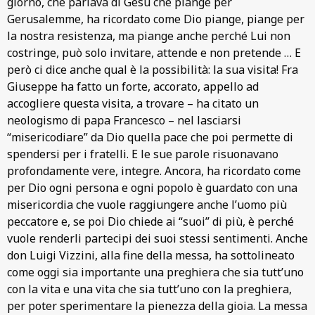
giorno, che parlava di Gesù che piange per
Gerusalemme, ha ricordato come Dio piange, piange per
la nostra resistenza, ma piange anche perché Lui non
costringe, può solo invitare, attende e non pretende … E
però ci dice anche qual è la possibilità: la sua visita! Fra
Giuseppe ha fatto un forte, accorato, appello ad
accogliere questa visita, a trovare – ha citato un
neologismo di papa Francesco – nel lasciarsi
“misericodiare” da Dio quella pace che poi permette di
spendersi per i fratelli. E le sue parole risuonavano
profondamente vere, integre. Ancora, ha ricordato come
per Dio ogni persona e ogni popolo è guardato con una
misericordia che vuole raggiungere anche l’uomo più
peccatore e, se poi Dio chiede ai “suoi” di più, è perché
vuole renderli partecipi dei suoi stessi sentimenti. Anche
don Luigi Vizzini, alla fine della messa, ha sottolineato
come oggi sia importante una preghiera che sia tutt’uno
con la vita e una vita che sia tutt’uno con la preghiera,
per poter sperimentare la pienezza della gioia. La messa