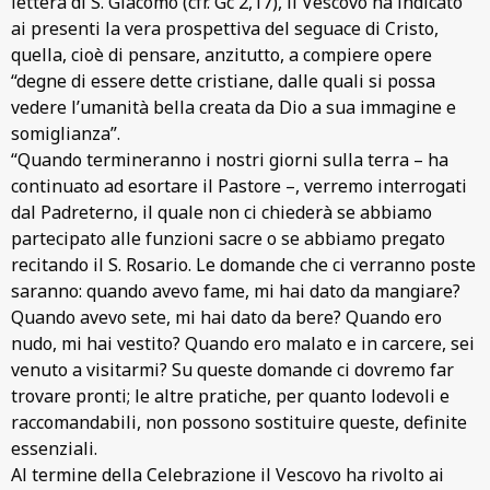
lettera di S. Giacomo (cfr. Gc 2,17), il Vescovo ha indicato
ai presenti la vera prospettiva del seguace di Cristo,
quella, cioè di pensare, anzitutto, a compiere opere
“degne di essere dette cristiane, dalle quali si possa
vedere l’umanità bella creata da Dio a sua immagine e
somiglianza”.
“Quando termineranno i nostri giorni sulla terra – ha
continuato ad esortare il Pastore –, verremo interrogati
dal Padreterno, il quale non ci chiederà se abbiamo
partecipato alle funzioni sacre o se abbiamo pregato
recitando il S. Rosario. Le domande che ci verranno poste
saranno: quando avevo fame, mi hai dato da mangiare?
Quando avevo sete, mi hai dato da bere? Quando ero
nudo, mi hai vestito? Quando ero malato e in carcere, sei
venuto a visitarmi? Su queste domande ci dovremo far
trovare pronti; le altre pratiche, per quanto lodevoli e
raccomandabili, non possono sostituire queste, definite
essenziali.
Al termine della Celebrazione il Vescovo ha rivolto ai