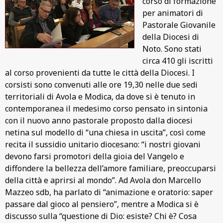
corso di formazione
per animatori di
Pastorale Giovanile
della Diocesi di
Noto. Sono stati
circa 410 gli iscritti
al corso provenienti da tutte le città della Diocesi. I
corsisti sono convenuti alle ore 19,30 nelle due sedi
territoriali di Avola e Modica, da dove si è tenuto in
contemporanea il medesimo corso pensato in sintonia
con il nuovo anno pastorale proposto dalla diocesi
netina sul modello di “una chiesa in uscita”, così come
recita il sussidio unitario diocesano: “i nostri giovani
devono farsi promotori della gioia del Vangelo e
diffondere la bellezza dell’amore familiare, preoccuparsi
della città e aprirsi al mondo”. Ad Avola don Marcello
Mazzeo sdb, ha parlato di “animazione e oratorio: saper
passare dal gioco al pensiero”, mentre a Modica si è
discusso sulla “questione di Dio: esiste? Chi è? Cosa