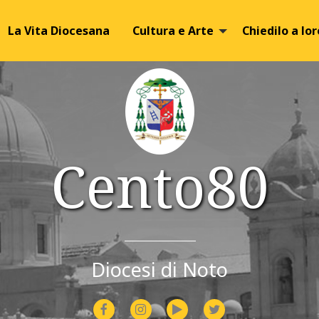
Image 01
Image 02
La Vita Diocesana
Cultura e Arte
Chiedilo a lor
Cento80
Diocesi di Noto
facebook
instagram
youtube
twitter