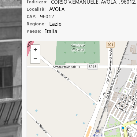
CORSO V.EMANUELE, AVOLA, , 96012, 
Indirizzo:
AVOLA
Località:
96012
CAP:
Lazio
Regione:
Italia
Paese:
S. GIOVANNI BATTISTA
+
−