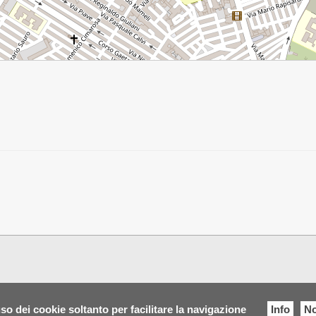
so dei cookie soltanto per facilitare la navigazione
Info
No