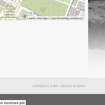
Leaflet
| Map data ©
OpenStreetMap
contributors
COPYRIGHT © 2017 - DIOCESI DI NOTO
f
i
y
t
n mostrare più