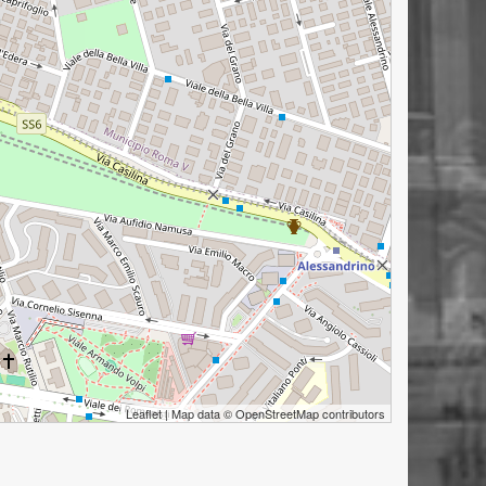
Leaflet
| Map data ©
OpenStreetMap
contributors