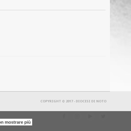
COPYRIGHT © 2017 - DIOCESI DI NOTO
f
i
y
t
n mostrare più