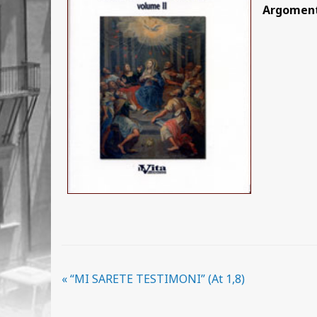
Argomen
«
“MI SARETE TESTIMONI” (At 1,8)