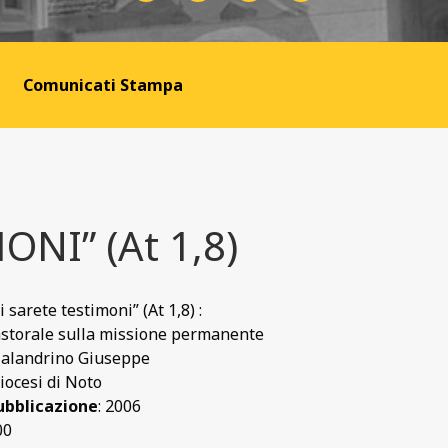
Comunicati Stampa
NI” (At 1,8)
i sarete testimoni” (At 1,8) :
astorale sulla missione permanente
Malandrino Giuseppe
Diocesi di Noto
ubblicazione
: 2006
00