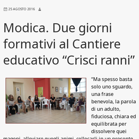
25 AGOSTO 2016
Modica. Due giorni
formativi al Cantiere
educativo “Crisci ranni”
“Ma spesso basta
solo uno sguardo,
una frase
benevola, la parola
di un adulto,
fiduciosa, chiara ed
equilibrata per
dissolvere quei
magoni, alleviare quegli animi, collocarli in un presente