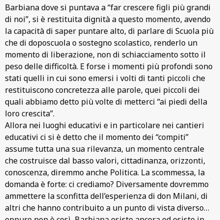
Barbiana dove si puntava a “far crescere figli più grandi
di noi”, si è restituita dignità a questo momento, avendo
la capacità di saper puntare alto, di parlare di Scuola più
che di doposcuola o sostegno scolastico, renderlo un
momento di liberazione, non di schiacciamento sotto il
peso delle difficoltà. E forse i momenti più profondi sono
stati quelli in cui sono emersi i volti di tanti piccoli che
restituiscono concretezza alle parole, quei piccoli dei
quali abbiamo detto più volte di metterci “ai piedi della
loro crescita”.
Allora nei luoghi educativi e in particolare nei cantieri
educativi ci si è detto che il momento dei “compiti”
assume tutta una sua rilevanza, un momento centrale
che costruisce dal basso valori, cittadinanza, orizzonti,
conoscenza, diremmo anche Politica. La scommessa, la
domanda è forte: ci crediamo? Diversamente dovremmo
ammettere la sconfitta dell’esperienza di don Milani, di
altri che hanno contribuito a un punto di vista diverso…
eppure non è così, Barbiana esiste ancora ed esiste in