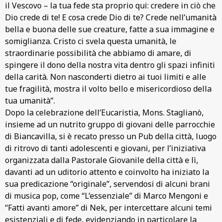
il Vescovo – la tua fede sta proprio qui: credere in ciò che
Dio crede di te! E cosa crede Dio di te? Crede nell’umanità
bella e buona delle sue creature, fatte a sua immagine e
somiglianza. Cristo ci svela questa umanità, le
straordinarie possibilità che abbiamo di amare, di
spingere il dono della nostra vita dentro gli spazi infiniti
della carità. Non nasconderti dietro ai tuoi limiti e alle
tue fragilità, mostra il volto bello e misericordioso della
tua umanità”.
Dopo la celebrazione dell’Eucaristia, Mons. Staglianò,
insieme ad un nutrito gruppo di giovani delle parrocchie
di Biancavilla, si è recato presso un Pub della città, luogo
di ritrovo di tanti adolescenti e giovani, per l’iniziativa
organizzata dalla Pastorale Giovanile della città e lì,
davanti ad un uditorio attento e coinvolto ha iniziato la
sua predicazione “originale”, servendosi di alcuni brani
di musica pop, come “L’essenziale” di Marco Mengoni e
“Fatti avanti amore” di Nek, per intercettare alcuni temi
esistenziali e di fede, evidenziando in particolare la