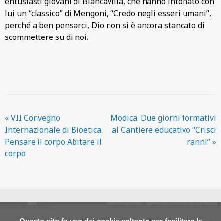
entusiasti giovani di Biancavilla, che hanno intonato con
lui un “classico” di Mengoni, “Credo negli esseri umani”,
perché a ben pensarci, Dio non si è ancora stancato di
scommettere su di noi.
«
VII Convegno
Modica. Due giorni formativi
Internazionale di Bioetica.
al Cantiere educativo “Crisci
Pensare il corpo Abitare il
ranni”
»
corpo
Diocesi di Noto
COPYRIGHT © 2017 - DIOCESI DI NOTO
Questo sito fa uso dei cookie soltanto per facilitare la