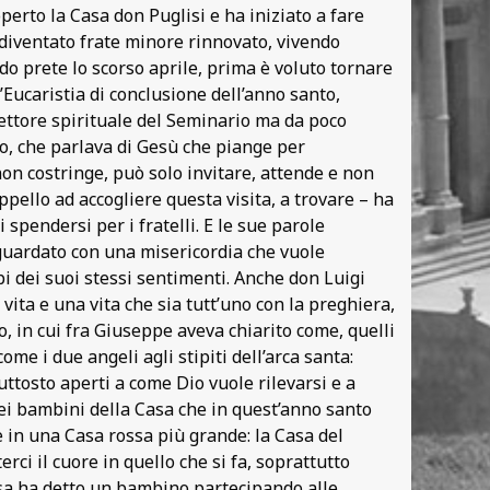
perto la Casa don Puglisi e ha iniziato a fare
diventato frate minore rinnovato, vivendo
o prete lo scorso aprile, prima è voluto tornare
’Eucaristia di conclusione dell’anno santo,
irettore spirituale del Seminario ma da poco
o, che parlava di Gesù che piange per
n costringe, può solo invitare, attende e non
appello ad accogliere questa visita, a trovare – ha
spendersi per i fratelli. E le sue parole
guardato con una misericordia che vuole
pi dei suoi stessi sentimenti. Anche don Luigi
vita e una vita che sia tutt’uno con la preghiera,
, in cui fra Giuseppe aveva chiarito come, quelli
ome i due angeli agli stipiti dell’arca santa:
uttosto aperti a come Dio vuole rilevarsi e a
nei bambini della Casa che in quest’anno santo
e in una Casa rossa più grande: la Casa del
erci il cuore in quello che si fa, soprattutto
Casa ha detto un bambino partecipando alle