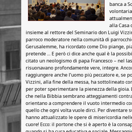
banca a Sc
volontaria
attualment
alla Casa 
insieme al rettore del Seminario don Luigi Vizzin
parroco moderatore nella comunità di parrocchie
Gerusalemme, ha ricordato come Dio piange, pian
pretende … E però ci dice anche qual è la possibil
citato un neologismo di papa Francesco – nel lasc
risuonavano profondamente vere, integre. Ancor
raggiungere anche l’uomo più peccatore e, se poi
Vizzini, alla fine della messa, ha sottolineato c
per poter sperimentare la pienezza della gioia. 
che nella Bibbia sembrano atteggiamenti contraddit
orientano a comprendere il vuoto intermedio come 
quello che ogni volta vuole dirci. Per diventare
hanno attualizzato le opere di misericordia nell
cuore! Ecco: il portone che si è aperto è la consa
quando si ha cura educativa e sociale. Messaggio