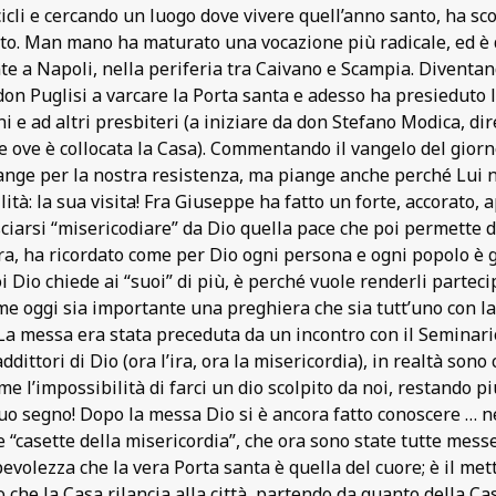
icli e cercando un luogo dove vivere quell’anno santo, ha sco
to. Man mano ha maturato una vocazione più radicale, ed è 
e a Napoli, nella periferia tra Caivano e Scampia. Diventand
don Puglisi a varcare la Porta santa e adesso ha presieduto l
i e ad altri presbiteri (a iniziare da don Stefano Modica, d
 ove è collocata la Casa). Commentando il vangelo del giorn
ge per la nostra resistenza, ma piange anche perché Lui no
ità: la sua visita! Fra Giuseppe ha fatto un forte, accorato, 
iarsi “misericodiare” da Dio quella pace che poi permette di 
a, ha ricordato come per Dio ogni persona e ogni popolo è 
 Dio chiede ai “suoi” di più, è perché vuole renderli parteci
ome oggi sia importante una preghiera che sia tutt’uno con la 
La messa era stata preceduta da un incontro con il Seminario
tori di Dio (ora l’ira, ora la misericordia), in realtà sono c
l’impossibilità di farci un dio scolpito da noi, restando pi
 suo segno! Dopo la messa Dio si è ancora fatto conoscere … 
e “casette della misericordia”, che ora sono state tutte mess
pevolezza che la vera Porta santa è quella del cuore; è il mett
 che la Casa rilancia alla città, partendo da quanto della 