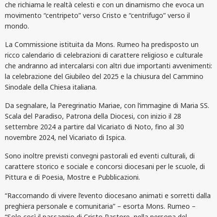
che richiama le realtà celesti e con un dinamismo che evoca un
movimento “centripeto” verso Cristo e “centrifugo” verso il
mondo.
La Commissione istituita da Mons. Rumeo ha predisposto un
ricco calendario di celebrazioni di carattere religioso e culturale
che andranno ad intercalarsi con altri due importanti avvenimenti:
la celebrazione del Giubileo del 2025 e la chiusura del Cammino
Sinodale della Chiesa italiana.
Da segnalare, la Peregrinatio Mariae, con l’immagine di Maria SS.
Scala del Paradiso, Patrona della Diocesi, con inizio il 28
settembre 2024 a partire dal Vicariato di Noto, fino al 30
novembre 2024, nel Vicariato di Ispica.
Sono inoltre previsti convegni pastorali ed eventi culturali, di
carattere storico e sociale e concorsi diocesani per le scuole, di
Pittura e di Poesia, Mostre e Pubblicazioni.
“Raccomando di vivere l’evento diocesano animati e sorretti dalla
preghiera personale e comunitaria” – esorta Mons. Rumeo –
“Solo così il passaggio di Cristo Pastore, nella persona del