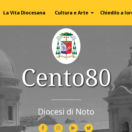
Image 01
Image 02
La Vita Diocesana
Cultura e Arte
Chiedilo a lor
Cento80
Diocesi di Noto
facebook
instagram
youtube
twitter