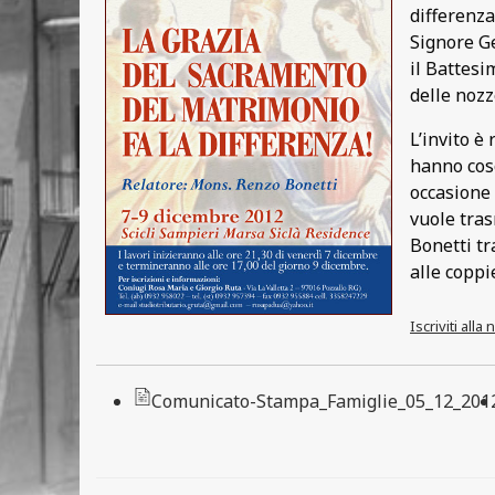
differenza
Signore Ge
il Battesi
delle nozz
L’invito è
hanno cosc
occasione 
vuole tras
Bonetti tr
alle coppi
Iscriviti all
Comunicato-Stampa_Famiglie_05_12_201