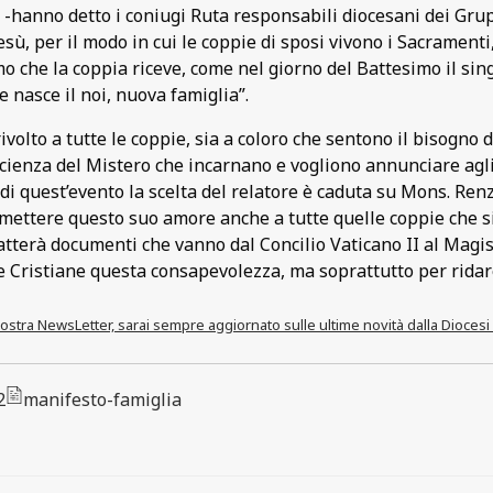
 -hanno detto i coniugi Ruta responsabili diocesani dei Grupp
sù, per il modo in cui le coppie di sposi vivono i Sacramenti
mo che la coppia riceve, come nel giorno del Battesimo il sin
e nasce il noi, nuova famiglia”.
 rivolto a tutte le coppie, sia a coloro che sentono il bisogno 
ienza del Mistero che incarnano e vogliono annunciare agli 
di quest’evento la scelta del relatore è caduta su Mons. Ren
mettere questo suo amore anche a tutte quelle coppie che si
atterà documenti che vanno dal Concilio Vaticano II al Magi
e Cristiane questa consapevolezza, ma soprattutto per rida
a nostra NewsLetter, sarai sempre aggiornato sulle ultime novità dalla Diocesi
2
manifesto-famiglia