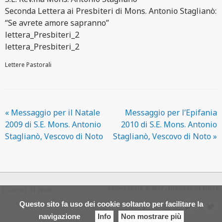
Seconda Lettera ai Presbiteri di Mons. Antonio Staglianò:
“Se avrete amore sapranno”
lettera_Presbiteri_2
lettera_Presbiteri_2
Lettere Pastorali
«
Messaggio per il Natale
Messaggio per l’Epifania
2009 di S.E. Mons. Antonio
2010 di S.E. Mons. Antonio
Staglianò, Vescovo di Noto
Staglianò, Vescovo di Noto
»
Diocesi di Noto
COPYRIGHT © 2017 - DIOCESI DI NOTO
Questo sito fa uso dei cookie soltanto per facilitare la
f
i
y
t
navigazione
Info
Non mostrare più