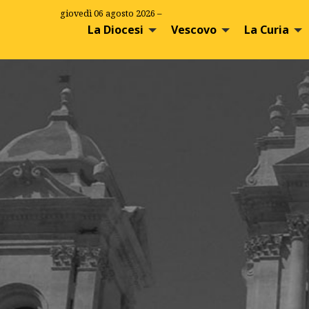
S
giovedì 06 agosto 2026 –
k
La Diocesi
Vescovo
La Curia
i
p
t
o
c
o
n
t
e
n
t