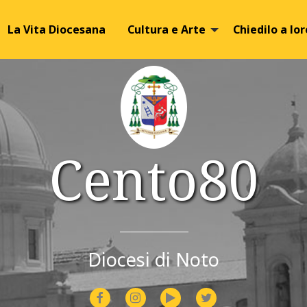
Image 01
Image 02
La Vita Diocesana
Cultura e Arte
Chiedilo a lor
Cento80
Diocesi di Noto
facebook
instagram
youtube
twitter