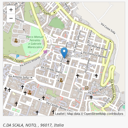
S. MARIA SCALA DEL PARADISO
+
−
Leaflet
| Map data ©
OpenStreetMap
contributors
C.DA SCALA, NOTO, , 96017, Italia