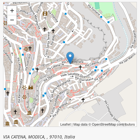
MADONNA DELLA CATENA
+
−
Leaflet
| Map data ©
OpenStreetMap
contributors
VIA CATENA, MODICA, , 97010, Italia