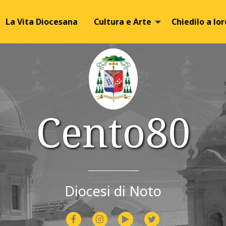
Image 01
Image 02
La Vita Diocesana
Cultura e Arte
Chiedilo a lor
Cento80
Diocesi di Noto
facebook
instagram
youtube
twitter