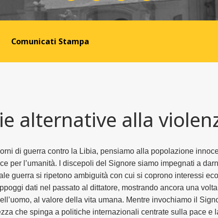
Comunicati Stampa
ie alternative alla violen
ni di guerra contro la Libia, pensiamo alla popolazione innocent
 per l’umanità. I discepoli del Signore siamo impegnati a darn
uale guerra si ripetono ambiguità con cui si coprono interessi 
 appoggi dati nel passato al dittatore, mostrando ancora una volt
à dell’uomo, al valore della vita umana. Mentre invochiamo il Signo
a che spinga a politiche internazionali centrate sulla pace e la 