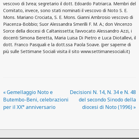
vescovo di Ivrea; segretario il dott. Edoardo Patriarca. Membri del
Comitato, invece, sono stati nominati il vescovo di Noto S. E.
Mons. Mariano Crociata, S. E. Mons. Gianni Ambrosio vescovo di
Piacenza-Bobbio; Suor Alessandra Smerilli F. M. A.; don Vincenzo
Sorce della diocesi di Caltanissetta; l’avvocato Alessandro Azzi, i
docenti Simona Beretta, Maria Luisa Di Pietro e Luca Diotallevi, il
dott. Franco Pasquali e la dott.ssa Paola Soave. (per saperne di
più sulle Settimane Sociali visita il sito
www.settimanesociali.it
)
«
Gemellaggio Noto e
Decisioni N. 14, N. 34 e N. 48
Butembo-Beni, celebrazioni
del secondo Sinodo della
per il XX° anniversario
diocesi di Noto (1996)
»