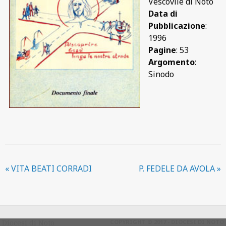
Vescovile di Noto
Data di
Pubblicazione
:
1996
Pagine
: 53
Argomento
:
Sinodo
«
VITA BEATI CORRADI
P. FEDELE DA AVOLA
»
Diocesi di Noto
COPYRIGHT © 2017 - DIOCESI DI NOTO