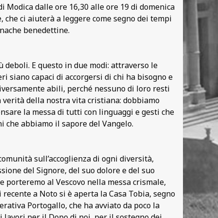
i Modica dalle ore 16,30 alle ore 19 di domenica
e, che ci aiuterà a leggere come segno dei tempi
onache benedettine.
iù deboli. E questo in due modi: attraverso le
ri siano capaci di accorgersi di chi ha bisogno e
iversamente abili, perché nessuno di loro resti
verità della nostra vita cristiana: dobbiamo
nsare la messa di tutti con linguaggi e gesti che
ni che abbiamo il sapore del Vangelo.
omunità sull’accoglienza di ogni diversità,
ssione del Signore, del suo dolore e del suo
che porteremo al Vescovo nella messa crismale,
i recente a Noto si è aperta la Casa Tobia, segno
erativa Portogallo, che ha avviato da poco la
 lavori per il Dopo di noi, per il sostegno dei