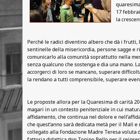
quaresima,
17 febbrai
la crescen
Perché le radici diventino albero che dà i frutti,
sentinelle della misericordia, persone sagge e ri
comunicarlo alla comunità soprattutto nella mes
senza qualcuno che sostenga e dia una mano. La 
accorgerci di loro se mancano, superare difficol
la rendano a tutti comprensibile, superare even
Le proposte allora per la Quaresima di carità 20
magari in un contesto penitenziale in cui maturar
affidamento, che continua nel dolore e nell’affi
che quest’anno sarà dedicata metà per il Malì e 
collegato alla Fondazione Madre Teresa voluta da 
fattoria didattica don Tonino Bello per il reinse