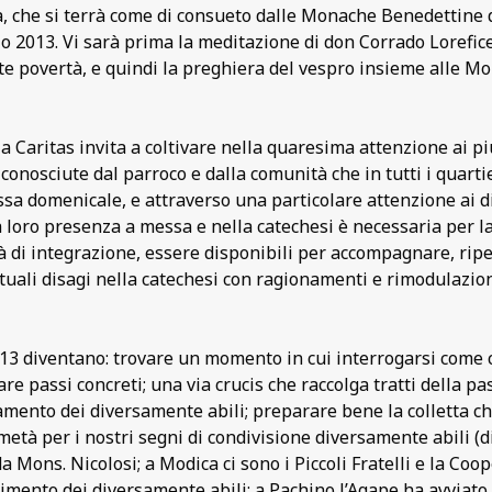
 che si terrà come di consueto dalle Monache Benedettine d
o 2013. Vi sarà prima la meditazione di don Corrado Lorefic
te povertà, e quindi la preghiera del vespro insieme alle M
 la Caritas invita a coltivare nella quaresima attenzione ai p
conosciute dal parroco e dalla comunità che in tutti i quartie
sa domenicale, e attraverso una particolare attenzione ai d
loro presenza a messa e nella catechesi è necessaria per la 
tà di integrazione, essere disponibili per accompagnare, ripe
tuali disagi nella catechesi con ragionamenti e rimodulazio
13 diventano: trovare un momento in cui interrogarsi come c
e passi concreti; una via crucis che raccolga tratti della pa
damento dei diversamente abili; preparare bene la colletta 
metà per i nostri segni di condivisione diversamente abili (d
Mons. Nicolosi; a Modica ci sono i Piccoli Fratelli e la Coop
rimento dei diversamente abili; a Pachino l’Agape ha avviato i