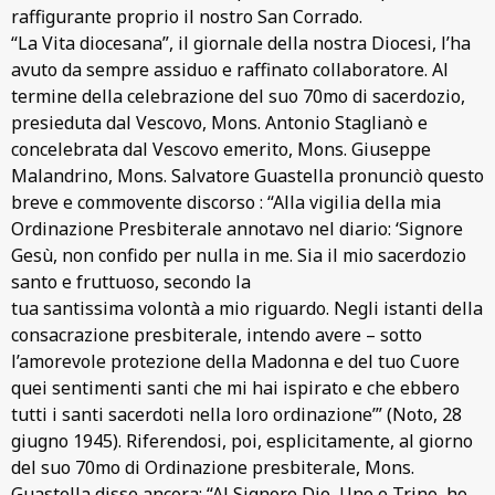
raffigurante proprio il nostro San Corrado.
“La Vita diocesana”, il giornale della nostra Diocesi, l’ha
avuto da sempre assiduo e raffinato collaboratore. Al
termine della celebrazione del suo 70mo di sacerdozio,
presieduta dal Vescovo, Mons. Antonio Staglianò e
concelebrata dal Vescovo emerito, Mons. Giuseppe
Malandrino, Mons. Salvatore Guastella pronunciò questo
breve e commovente discorso : “Alla vigilia della mia
Ordinazione Presbiterale annotavo nel diario: ‘Signore
Gesù, non confido per nulla in me. Sia il mio sacerdozio
santo e fruttuoso, secondo la
tua santissima volontà a mio riguardo. Negli istanti della
consacrazione presbiterale, intendo avere – sotto
l’amorevole protezione della Madonna e del tuo Cuore
quei sentimenti santi che mi hai ispirato e che ebbero
tutti i santi sacerdoti nella loro ordinazione’” (Noto, 28
giugno 1945). Riferendosi, poi, esplicitamente, al giorno
del suo 70mo di Ordinazione presbiterale, Mons.
Guastella disse ancora: “Al Signore Dio, Uno e Trino, ho