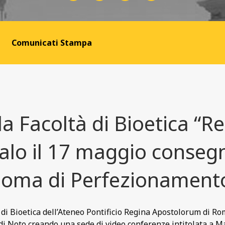
Comunicati Stampa
la Facoltà di Bioetica “
alo il 17 maggio consegn
iploma di Perfezionamento
 di Bioetica dell’Ateneo Pontificio Regina Apostolorum di R
 di Noto creando una sede di video conferenze intitolata a 