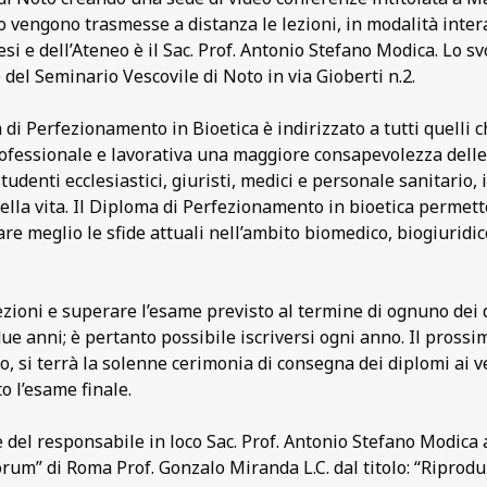
o vengono trasmesse a distanza le lezioni, in modalità interatt
esi e dell’Ateneo è il Sac. Prof. Antonio Stefano Modica. Lo s
del Seminario Vescovile di Noto in via Gioberti n.2.
 di Perfezionamento in Bioetica è indirizzato a tutti quelli 
rofessionale e lavorativa una maggiore consapevolezza delle 
studenti ecclesiastici, giuristi, medici e personale sanitario, 
della vita. Il Diploma di Perfezionamento in bioetica permett
re meglio le sfide attuali nell’ambito biomedico, biogiuridic
lezioni e superare l’esame previsto al termine di ognuno dei 
ue anni; è pertanto possibile iscriversi ogni anno. Il prossi
o, si terrà la solenne cerimonia di consegna dei diplomi ai 
o l’esame finale.
 del responsabile in loco Sac. Prof. Antonio Stefano Modica 
rum” di Roma Prof. Gonzalo Miranda L.C. dal titolo: “Riproduz