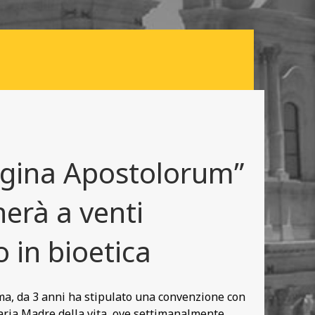
Regina Apostolorum”
erà a venti
 in bioetica
oma, da 3 anni ha stipulato una convenzione con
Maria Madre della vita, ove settimanalmente