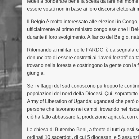
fedeli a ponderare bene la scelta da fare nel moment
essere votati non in base ai loro discorsi elettorali
Il Belgio è molto interessato alle elezioni in Cong
ufficialmente al primo ministro congolese che il Bel
durante il loro svolgimento. A fianco del Belgio, na
Ritornando ai militari delle FARDC, è da segnalare 
denunciato di essere costretti ai “lavori forzati” da 
trovano nella foresta e costringono la gente con la
giungla.
Se i villaggi del sud conoscono purtroppo le contin
popolazioni del nord della Diocesi. Qui, soprattutt
Army of Liberation of Uganda: ugandesi che però comb
persone che lavorano nei campi, trovando nel riscatt
ciò ha fatto abbassare la produzione agricola con c
La chiesa di Butembo-Beni, a fronte di tutti questi 
ordinati 10 sacerdoti, di cui 5 diocesani e 5 assun