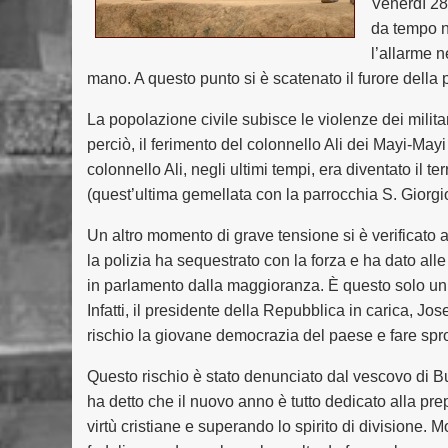
Venerdì 28 
da tempo n
l’allarme n
mano. A questo punto si è scatenato il furore della 
La popolazione civile subisce le violenze dei militar
perciò, il ferimento del colonnello Ali dei Mayi-Ma
colonnello Ali, negli ultimi tempi, era diventato il 
(quest’ultima gemellata con la parrocchia S. Giorgi
Un altro momento di grave tensione si è verificato a
la polizia ha sequestrato con la forza e ha dato all
in parlamento dalla maggioranza. È questo solo un e
Infatti, il presidente della Repubblica in carica, J
rischio la giovane democrazia del paese e fare spr
Questo rischio è stato denunciato dal vescovo di B
ha detto che il nuovo anno è tutto dedicato alla pr
virtù cristiane e superando lo spirito di divisione. 