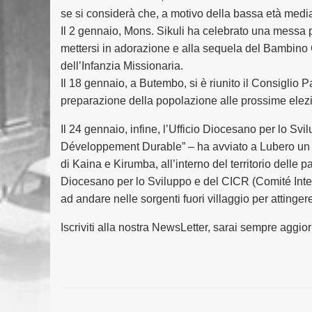
se si considerà che, a motivo della bassa età media
Il 2 gennaio, Mons. Sikuli ha celebrato una messa p
mettersi in adorazione e alla sequela del Bambino 
dell’Infanzia Missionaria.
Il 18 gennaio, a Butembo, si è riunito il Consiglio 
preparazione della popolazione alle prossime elezio
Il 24 gennaio, infine, l’Ufficio Diocesano per lo S
Développement Durable” – ha avviato a Lubero un prog
di Kaina e Kirumba, all’interno del territorio delle 
Diocesano per lo Sviluppo e del CICR (Comité Intern
ad andare nelle sorgenti fuori villaggio per attinger
Iscriviti alla nostra NewsLetter, sarai sempre aggio