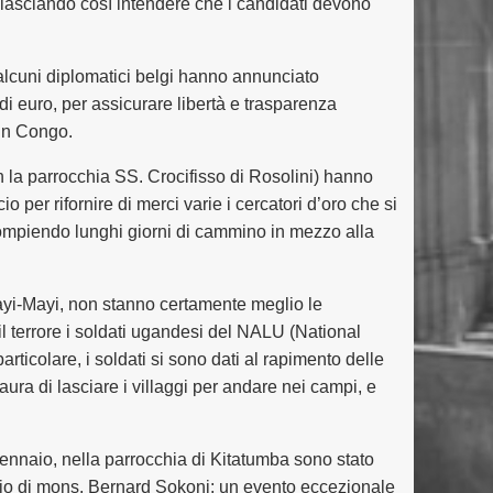
i, lasciando così intendere che i candidati devono
 alcuni diplomatici belgi hanno annunciato
di euro, per assicurare libertà e trasparenza
 in Congo.
n la parrocchia SS. Crocifisso di Rosolini) hanno
o per rifornire di merci varie i cercatori d’oro che si
 compiendo lunghi giorni di cammino in mezzo alla
Mayi-Mayi, non stanno certamente meglio le
l terrore i soldati ugandesi del NALU (National
ticolare, i soldati si sono dati al rapimento delle
ura di lasciare i villaggi per andare nei campi, e
 gennaio, nella parrocchia di Kitatumba sono stato
dozio di mons. Bernard Sokoni: un evento eccezionale