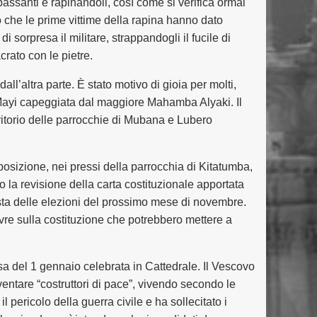
passanti e rapinandoli, così come si verifica ormai
che le prime vittime della rapina hanno dato
i sorpresa il militare, strappandogli il fucile di
rato con le pietre.
ll’altra parte. È stato motivo di gioia per molti,
i-Mayi capeggiata dal maggiore Mahamba Alyaki. Il
erritorio delle parrocchie di Mubana e Lubero
posizione, nei pressi della parrocchia di Kitatumba,
o la revisione della carta costituzionale apportata
ista delle elezioni del prossimo mese di novembre.
ovre sulla costituzione che potrebbero mettere a
a del 1 gennaio celebrata in Cattedrale. Il Vescovo
entare “costruttori di pace”, vivendo secondo le
 pericolo della guerra civile e ha sollecitato i