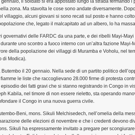
gennaio, il soldato si era appostato lungo la strada fermando i 
ella zona. Ma stavolta le cose sono andate diversamente. Dopo 
el villaggio, alcuni giovani si sono recati sul posto e hanno colto d
popolazione che, legato il malcapitato ad un albero, lo ha massac
i governativi delle FARDC da una parte, e dei ribelli Mayi-Mayi da
yi durante uno scontro a fuoco interno con un’altra fazione May
terrore della popolazione dei villaggi di Muramba e Voholu, nel t
o di Modica).
 Butembo il 20 gennaio. Nella sede di un partito politico dell’op
e fiamme le liste che raccoglievano 28.000 firme di protesta contr
pisodio dei fatti gravi che si stanno registrando in Congo in v
oseph Kabila, nel timore di non essere rieletto, sta operando man
ofondare il Congo in una nuova guerra civile.
utembo-Beni, mons. Sikuli Melchisedech, nell’omelia della mess
eparazione delle elezioni di novembre e che i credenti devono div
Mons. Sikuli ha espressamente invitato a pregare per scongiurare il