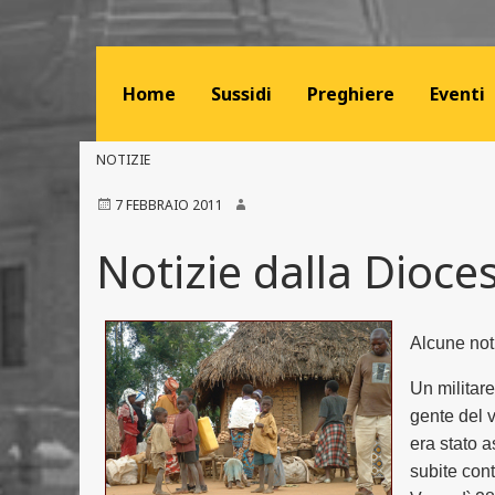
Home
Sussidi
Preghiere
Eventi
NOTIZIE
7 FEBBRAIO 2011
Notizie dalla Dioce
Alcune not
Un militar
gente del v
era stato 
subite con