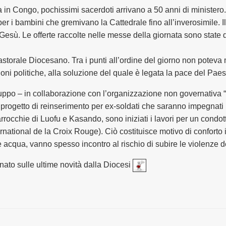
 in Congo, pochissimi sacerdoti arrivano a 50 anni di ministero.
er i bambini che gremivano la Cattedrale fino all’inverosimile. I
Gesù. Le offerte raccolte nelle messe della giornata sono state
Pastorale Diocesano. Tra i punti all’ordine del giorno non potev
ni politiche, alla soluzione del quale è legata la pace del Paes
viluppo – in collaborazione con l’organizzazione non governativa 
etto di reinserimento per ex-soldati che saranno impegnati in att
parrocchie di Luofu e Kasando, sono iniziati i lavori per un condot
ational de la Croix Rouge). Ciò costituisce motivo di conforto 
e acqua, vanno spesso incontro al rischio di subire le violenze de
rnato sulle ultime novità dalla Diocesi