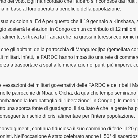
o del voto. Egli ha ricordato che l’albero si riconosce dai frutt
 ma in base al loro operato a beneficio della popolazione.
o, sua ex colonia. Ed è per questo che il 19 gennaio a Kinshasa,
gio sosterrà le elezioni in Congo con un contributo di 12 milioni 
turalmente, si trova la Francia che ha grossi interessi economici
che gli abitanti della parrocchia di Manguredjipa (gemellata co
tali militari. Infatti, le FARDC hanno imbastito una rete di commerci
 forza a trasportare a spalla le mercanzie nei punti più impervi,
e vessazioni dei militari governativi delle FARDC e dei ribelli 
o nelle parrocchie di Nbau e Oicha, da qualche tempo seminano i
attono la loro battaglia di “liberazione” in Congo!). In modo par
o una sporca fonte di guadagno. Il risultato è che la gente ha pa
onseguente rischio di crisi alimentare per l’intera popolazione.
sconvolgimenti, continua fiduciosa il suo cammino di fede. Il 20
zionisti. Nell’occasione è stato celebrato anche il 50° di sacer