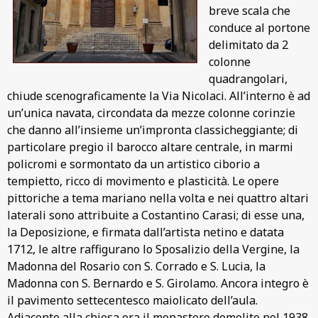
breve scala che
conduce al portone
delimitato da 2
colonne
quadrangolari,
chiude scenograficamente la Via Nicolaci. All’interno è ad
un’unica navata, circondata da mezze colonne corinzie
che danno all’insieme un’impronta classicheggiante; di
particolare pregio il barocco altare centrale, in marmi
policromi e sormontato da un artistico ciborio a
tempietto, ricco di movimento e plasticità. Le opere
pittoriche a tema mariano nella volta e nei quattro altari
laterali sono attribuite a Costantino Carasi; di esse una,
la Deposizione, e firmata dall’artista netino e datata
1712, le altre raffigurano lo Sposalizio della Vergine, la
Madonna del Rosario con S. Corrado e S. Lucia, la
Madonna con S. Bernardo e S. Girolamo. Ancora integro è
il pavimento settecentesco maiolicato dell’aula.
Adiacente alla chiesa era il monastero demolito nel 1938.