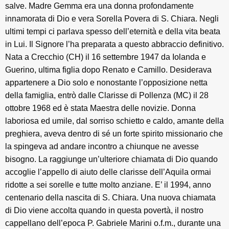
salve. Madre Gemma era una donna profondamente
innamorata di Dio e vera Sorella Povera di S. Chiara. Negli
ultimi tempi ci parlava spesso dell’eternità e della vita beata
in Lui. Il Signore l’ha preparata a questo abbraccio definitivo.
Nata a Crecchio (CH) il 16 settembre 1947 da Iolanda e
Guerino, ultima figlia dopo Renato e Camillo. Desiderava
appartenere a Dio solo e nonostante l’opposizione netta
della famiglia, entrò dalle Clarisse di Pollenza (MC) il 28
ottobre 1968 ed è stata Maestra delle novizie. Donna
laboriosa ed umile, dal sorriso schietto e caldo, amante della
preghiera, aveva dentro di sé un forte spirito missionario che
la spingeva ad andare incontro a chiunque ne avesse
bisogno. La raggiunge un’ulteriore chiamata di Dio quando
accoglie l’appello di aiuto delle clarisse dell’Aquila ormai
ridotte a sei sorelle e tutte molto anziane. E’ il 1994, anno
centenario della nascita di S. Chiara. Una nuova chiamata
di Dio viene accolta quando in questa povertà, il nostro
cappellano dell’epoca P. Gabriele Marini o.f.m., durante una