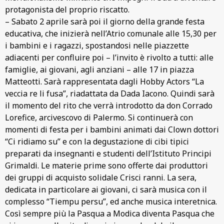
protagonista del proprio riscatto.
– Sabato 2 aprile sarà poi il giorno della grande festa
educativa, che inizierà nell’Atrio comunale alle 15,30 per
i bambini e i ragazzi, spostandosi nelle piazzette
adiacenti per confluire poi – l’invito è rivolto a tutti: alle
famiglie, ai giovani, agli anziani – alle 17 in piazza
Matteotti. Sarà rappresentata dagli Hobby Actors “La
veccia re li fusa”, riadattata da Dada Iacono. Quindi sarà
il momento del rito che verrà introdotto da don Corrado
Lorefice, arcivescovo di Palermo. Si continuerà con
momenti di festa per i bambini animati dai Clown dottori
“Ci ridiamo su” e con la degustazione di cibi tipici
preparati da insegnanti e studenti dell’Istituto Principi
Grimaldi. Le materie prime sono offerte dai produttori
dei gruppi di acquisto solidale Crisci ranni. La sera,
dedicata in particolare ai giovani, ci sarà musica con il
complesso “Tiempu persu”, ed anche musica interetnica.
Così sempre più la Pasqua a Modica diventa Pasqua che