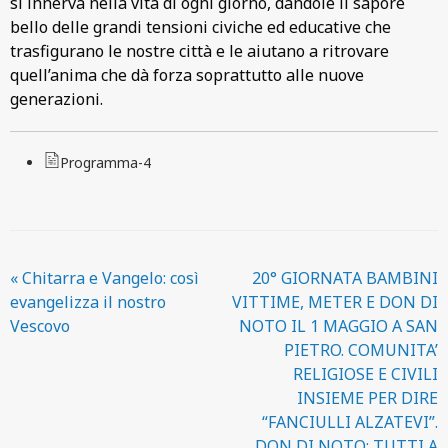
si innerva nella vita di ogni giorno, dandole il sapore
bello delle grandi tensioni civiche ed educative che
trasfigurano le nostre città e le aiutano a ritrovare
quell’anima che dà forza soprattutto alle nuove
generazioni.
Programma-4
«
Chitarra e Vangelo: così
20° GIORNATA BAMBINI
evangelizza il nostro
VITTIME, METER E DON DI
Vescovo
NOTO IL 1 MAGGIO A SAN
PIETRO. COMUNITA’
RELIGIOSE E CIVILI
INSIEME PER DIRE
“FANCIULLI ALZATEVI”.
DON DI NOTO: TUTTI A