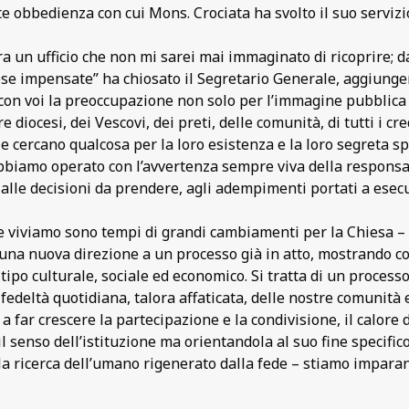
te obbedienza con cui Mons. Crociata ha svolto il suo servizi
a un ufficio che non mi sarei mai immaginato di ricoprire; d
se impensate” ha chiosato il Segretario Generale, aggiungen
con voi la preoccupazione non solo per l’immagine pubblica d
re diocesi, dei Vescovi, dei preti, delle comunità, di tutti i 
e cercano qualcosa per la loro esistenza e la loro segreta sp
abbiamo operato con l’avvertenza sempre viva della responsa
alle decisioni da prendere, agli adempimenti portati a esecuz
e viviamo sono tempi di grandi cambiamenti per la Chiesa – h
una nuova direzione a un processo già in atto, mostrando c
 tipo culturale, sociale ed economico. Si tratta di un proces
a fedeltà quotidiana, talora affaticata, delle nostre comunità
 far crescere la partecipazione e la condivisione, il calore d
senso dell’istituzione ma orientandola al suo fine specifico,
 la ricerca dell’umano rigenerato dalla fede – stiamo imparan