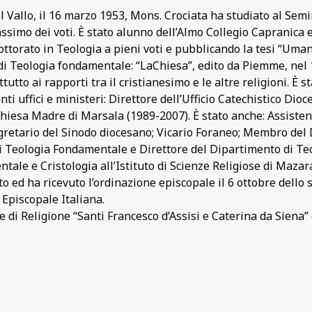
l Vallo, il 16 marzo 1953, Mons. Crociata ha studiato al Sem
massimo dei voti. È stato alunno dell’Almo Collegio Capranica
ottorato in Teologia a pieni voti e pubblicando la tesi “Uman
di Teologia fondamentale: “LaChiesa”, edito da Piemme, nel 19
utto ai rapporti tra il cristianesimo e le altre religioni. È s
ti uffici e ministeri: Direttore dell’Ufficio Catechistico Dio
Chiesa Madre di Marsala (1989-2007). È stato anche: Assiste
etario del Sinodo diocesano; Vicario Foraneo; Membro del D
 Teologia Fondamentale e Direttore del Dipartimento di Teolo
tale e Cristologia all’Istituto di Scienze Religiose di Mazara
o ed ha ricevuto l’ordinazione episcopale il 6 ottobre dello 
Episcopale Italiana.
di Religione “Santi Francesco d’Assisi e Caterina da Siena”