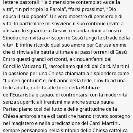
lettere pastorali: “la dimensione contemplativa della
vita”, “in principio la Parola”, “farsi prossimo”, “Dio
educa il suo popolo”. Un vero maestro di pensiero e di
vita. In particolare mi sovviene il suo continuo invito a
«fissare lo sguardo su Gesù», rimandandomi al nostro
Sinodo che invita a «riscoprire Gesù lungo le strade della
vita». E infine ricordo quel suo amore per Gerusalemme
che ci rinvia alla patria ultima e ai passi terreni di Gesù.
Entro questi grandi orizzonti, a cinquant’anni dal
Concilio Vaticano II, raccogliamo quindi dal Card. Martini
la passione per una Chiesa chiamata a risplendere come
“Lumen gentium” e, nell’anno della fede, l’invito ad una
fede adulta, nutrita alle fonti della Bibbia e
dell’Eucaristia e capace di confrontarsi con la modernità
senza superficiali irenismi ma anche senza paura.
Partecipiamo così del lutto e della gratitudine della
Chiesa ambrosiana e di tanti che hanno trovato sostegno
nel magistero e nella predicazione del Card. Martini,
sempre pensandolo nella sinfonia della Chiesa cattolica