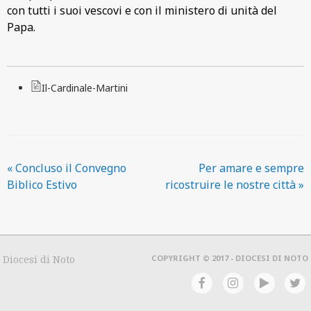
con tutti i suoi vescovi e con il ministero di unità del
Papa.
Il-Cardinale-Martini
«
Concluso il Convegno
Per amare e sempre
Biblico Estivo
ricostruire le nostre città
»
Diocesi di Noto
COPYRIGHT © 2017 - DIOCESI DI NOTO
f
i
y
t