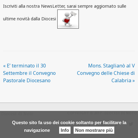
Iscriviti alla nostra NewsLetter
, sarai sempre aggiornato sulle
ultime novità dalla Diocesi
«
E’ terminato il 30
Mons. Staglianò al V
Settembre il Convegno
Convegno delle Chiese di
Pastorale Diocesano
Calabria
»
Diocesi di Noto
COPYRIGHT © 2017 - DIOCESI DI NOTO
Questo sito fa uso dei cookie soltanto per facilitare la
f
i
y
t
navigazione
Info
Non mostrare più