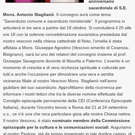
anniversario
sacerdotale di S.E.
Mons. Antonio Staglianò
. Il convegno avrà come tema:
“Sacerdozio comune e sacerdozio ministeriale”. Il programma si
articolerà in tre sere a partire dal 18 ottobre. Si concluderà il 20 alle
ore 18 con la solenne concelebrazione eucaristica presieduta dal
nostro vescovo nella chiesa cattedrale di Noto, l’omelia è stata
affidata a Mons. Giuseppe Agostino (Vescovo emerito di Cosenza-
Bisignano),
sarà lui
uno dei relatori del convegno insieme al prof.
Giuseppe Savagnone docente di filosofia a Palermo. L’evento è un
momento di crescita e di vera ricchezza spirituale e culturale per
tutti e anche l’occasione per dimostrare una vera e sentita
vicinanza filiale al nostro Vescovo Mons. Staglianò nell’anno
giubilare del suo sacerdozio. Approfittiamo della ricorrenza per
informare i nostri lettori che t
ra le diverse nomine effettuate dal
Consiglio episcopale permanente della CEI (Conferenza Episcopale
Italiana), durante l’incontro tenuto a Roma dal 21 al 24 settembre
u.s., ce n’è una che reca particolare gioia alla nostra Chiesa netina.
Il nostro Vescovo, è stato
nominato membro della Commissione
episcopale per la cultura e le comunicazioni sociali
. Auguriamo
al nostro Pastore, già da tempo impegnato in tale duplice campo, di