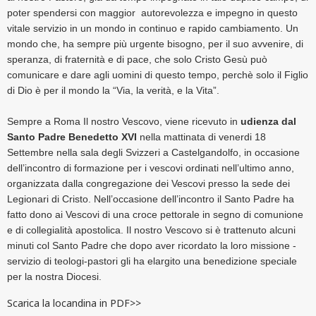
poter spendersi con maggior autorevolezza e impegno in questo
vitale servizio in un mondo in continuo e rapido cambiamento. Un
mondo che, ha sempre più urgente bisogn
o, per il suo avvenire, di
speranza, di fraternità e di pace, che solo Cristo Gesù può
comunicare e dare agli uomini di questo tempo, perchè solo il Figlio
di Dio è per il mondo la “Via, la verità, e la Vita”.
Sempre a Roma Il nostro Vescovo, viene ricevuto in
udienza dal
Santo Padre Benedetto XVI
nella mattinata di venerdi 18
Settembre nella sala degli Svizzeri a Castelgandolfo, in occasione
dell’incontro di formazione per i vescovi ordinati nell’ultimo anno,
organizzata dalla congregazione dei Vescovi presso la sede dei
Legionari di Cristo. Nell’occasione dell’incontro il Santo Padre ha
fatto dono ai Vescovi di una croce pettorale in segno di comunione
e di collegialità apostolica. Il nostro Vescovo si è trattenuto alcuni
minuti col Santo Padre che dopo aver ricordato la loro missione -
servizio
di teologi-pastori gli ha elargito una benedizione speciale
per la nostra Diocesi.
Scarica la locandina in
PDF>>