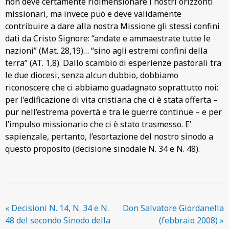
non deve certamente ridimensionare i nostri orizzonti
missionari, ma invece può e deve validamente
contribuire a dare alla nostra Missione gli stessi confini
dati da Cristo Signore: “andate e ammaestrate tutte le
nazioni” (Mat. 28,19)… “sino agli estremi confini della
terra” (AT. 1,8). Dallo scambio di esperienze pastorali tra
le due diocesi, senza alcun dubbio, dobbiamo
riconoscere che ci abbiamo guadagnato soprattutto noi:
per l’edificazione di vita cristiana che ci è stata offerta –
pur nell’estrema povertà e tra le guerre continue – e per
l’impulso missionario che ci è stato trasmesso. E’
sapienzale, pertanto, l’esortazione del nostro sinodo a
questo proposito (decisione sinodale N. 34 e N. 48).
«
Decisioni N. 14, N. 34 e N.
Don Salvatore Giordanella
48 del secondo Sinodo della
(febbraio 2008)
»