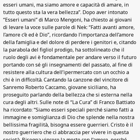
esseri umani, ma siamo amore e capacità di amare, in
tutto questo sta la vera bellezza”. Dopo aver intonato
“Esseri umani” di Marco Mengoni, ha chiesto ai giovani
di levare la voce sulle parole di Nek: “Fatti avanti amore,
l’amore c’è ed è Dio”, ricordando l’importanza dell’amore
della famiglia e del dolore di perdere i genitori e, citando
la parabola del figliol prodigo, ha sottolineato che il
ruolo degli avi è fondamentale per andare verso il futuro
portando con sé gli insegnamenti del passato, al fine di
resistere alla cultura dell’ipermercato con un occhio a
chi è in difficoltà. Cantando la canzone del vincitore di
Sanremo Roberto Caccamo, giovane siciliano, ha
proseguito parlando della bellezza che si esterna nella
cura degli altri. Sulle note di “La Cura” di Franco Battiato
ha ricordato: “Siamo esseri speciali perché siamo fatti a
immagine e somiglianza di Dio che splende nella nostra
bellissima fragilità, bisogna essere guerrieri. Cristo è il
nostro guerriero che ci abbraccia per vivere in questa
società. Bisogna vincere la morte con l’amore, perché