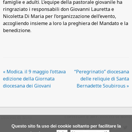
famiglie e adulti. L’equipe della pastorale giovanile ha
ringraziato i responsabili don Giovanni Lauretta e
Nicoletta Di Maria per l’organizzazione dell’evento,
accogliendo insieme a loro la preghiera del Mandato e la
benedizione.
«
Modica. il 9 maggio l’ottava
“Peregrinatio” diocesana
edizione della Giornata
delle reliquie di Santa
diocesana dei Giovani
Bernadette Soubirous
»
Diocesi di Noto
COPYRIGHT © 2017 - DIOCESI DI NOTO
Questo sito fa uso dei cookie soltanto per facilitare la
f
i
y
t