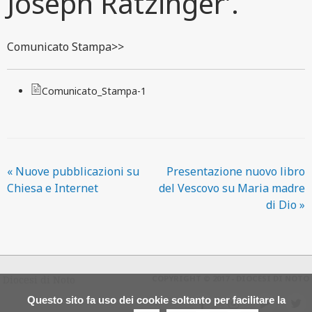
Joseph Ratzinger’.
Comunicato Stampa>>
Comunicato_Stampa-1
«
Nuove pubblicazioni su
Presentazione nuovo libro
Chiesa e Internet
del Vescovo su Maria madre
di Dio
»
Diocesi di Noto
COPYRIGHT © 2017 - DIOCESI DI NOTO
Questo sito fa uso dei cookie soltanto per facilitare la
f
i
y
t