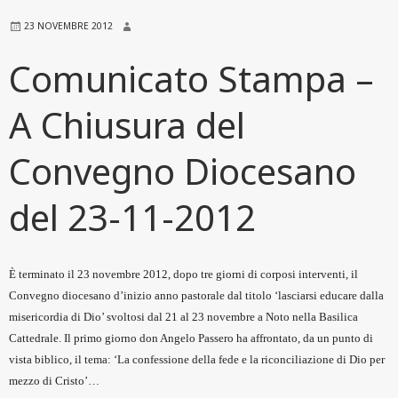
23 NOVEMBRE 2012
Comunicato Stampa –
A Chiusura del
Convegno Diocesano
del 23-11-2012
È terminato il 23 novembre 2012, dopo tre giorni di corposi interventi, il
Convegno diocesano d’inizio anno pastorale dal titolo ‘lasciarsi educare dalla
misericordia di Dio’ svoltosi dal 21 al 23 novembre a Noto nella Basilica
Cattedrale. Il primo giorno don Angelo Passero ha affrontato, da un punto di
vista biblico, il tema: ‘La confessione della fede e la riconciliazione di Dio per
mezzo di Cristo’…