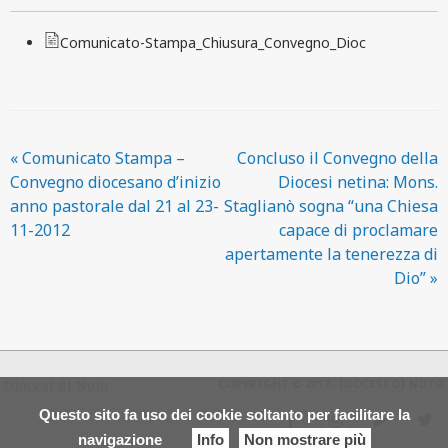
Comunicato-Stampa_Chiusura_Convegno_Dioc
«
Comunicato Stampa –
Concluso il Convegno della
Convegno diocesano d’inizio
Diocesi netina: Mons.
anno pastorale dal 21 al 23-
Staglianò sogna “una Chiesa
11-2012
capace di proclamare
apertamente la tenerezza di
Dio”
»
Diocesi di Noto
COPYRIGHT © 2017 - DIOCESI DI NOTO
Questo sito fa uso dei cookie soltanto per facilitare la
f
i
y
t
navigazione
Info
Non mostrare più