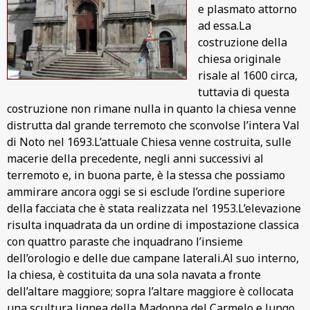
e plasmato attorno
ad essa.La
costruzione della
chiesa originale
risale al 1600 circa,
tuttavia di questa
costruzione non rimane nulla in quanto la chiesa venne
distrutta dal grande terremoto che sconvolse l’intera Val
di Noto nel 1693.L’attuale Chiesa venne costruita, sulle
macerie della precedente, negli anni successivi al
terremoto e, in buona parte, è la stessa che possiamo
ammirare ancora oggi se si esclude l’ordine superiore
della facciata che è stata realizzata nel 1953.L’elevazione
risulta inquadrata da un ordine di impostazione classica
con quattro paraste che inquadrano l’insieme
dell’orologio e delle due campane laterali.Al suo interno,
la chiesa, è costituita da una sola navata a fronte
dell’altare maggiore; sopra l’altare maggiore è collocata
una scultura lignea della Madonna del Carmelo e lungo