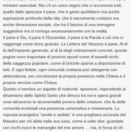
ministeri esercitati. Ma c’è un unico segno che ci accomuna tutti,
quello dello spezzare il pane, che è gesto quotidiano ma anche
aspirazione profonda della vita, che è sacramento cristiano ma
anche dimensione sociale, che ha il fascino di una immagine
suggestiva ma si coniuga necessariamente con la realtà.
Il pane è Dio, il pane è l’Eucaristia, il pane è la Parola e ciò che ci
raggiunge come dono gratuito. La Lettera del Vescovo è pane. Al di
là dell’impianto generale, al di là degli orientamenti concreti, queste
pagine sono trapuntate di preziosi spunti come di tasselli ricchi
della saggezza popolare, come di briciole sparse a disposizione di
tutti. E ogni fedele, ogni comunità cristiana può attingerne con
abbondanza, per corroborare la propria presenza nella Chiesa e il
proprio servizio come Chiesa.
Questo ci sembra un aspetto di notevole spessore, rispondente al
dinamismo dello Spirito Santo che dimora tra noi e opera grandi
cose attraverso la strumentalità povera delle creature, che fa delle
comunità ecclesiali una presenza carismatica e missionaria. La
risposta evangelica “venite e vedete” è una preghiera accorata del
Maestro per chi abita nella sua casa, come a voler dire: guardate
con occhi nuovi le meraviglie del mio amore … ma, in forza di chi