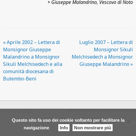
+ Giuseppe Malandrino, Vescovo di Noto
«
Aprile 2002 – Lettera di
Luglio 2007 – Lettera di
Monsignor Giuseppe
Monsignor Sikuli
Malandrino a Monsignor
Melchisedech a Monsignor
Sikuli Melchisedech e alla
Giuseppe Malandrino
»
comunità diocesana di
Butembo-Beni
Diocesi di Noto
COPYRIGHT © 2017 - DIOCESI DI NOTO
Questo sito fa uso dei cookie soltanto per facilitare la
f
i
y
t
navigazione
Info
Non mostrare più