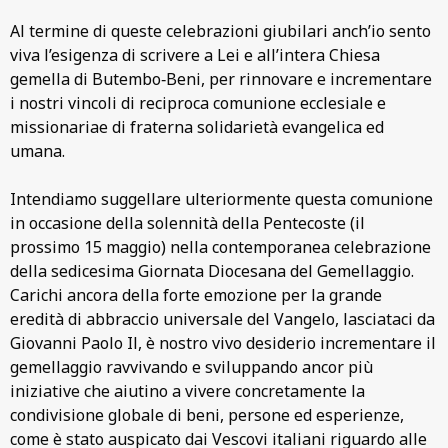
Al termine di queste celebrazioni giubilari an­ch’io sento
viva l’esigenza di scrivere a Lei e all’inte­ra Chiesa
gemella di Butembo‑Beni, per rinno­vare e incrementare
i no­stri vincoli di reciproca comunione ecclesiale e
missionariae di fraterna solidarietà evangelica ed
umana.
Intendiamo suggellare ulteriormente questa co­munione
in occasione del­la solennità della Penteco­ste (il
prossimo 15 maggio) nella contemporanea cele­brazione
della sedicesima Giornata Diocesana del Gemellaggio.
Carichi ancora della forte emozione per la grande
eredità di ab­braccio universale del Vangelo, lasciataci da
Giovanni Paolo Il, è no­stro vivo desiderio incre­mentare il
gemellaggio ravvivando e svilup­pando ancor più
iniziative che aiutino a vive­re concretamente la
condivisione globale di beni, persone ed espe­rienze,
come è stato auspicato dai Vescovi ita­liani riguardo alle