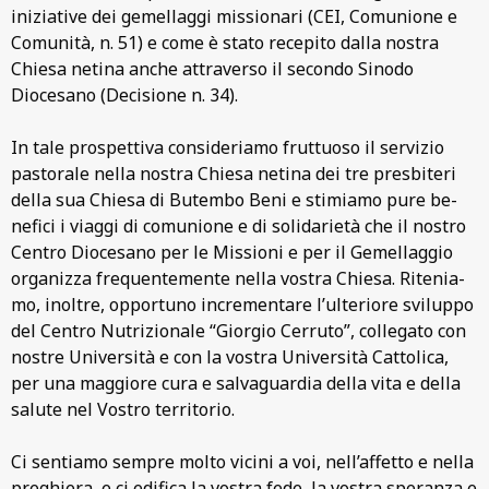
inizia­tive dei gemellaggi missio­nari (CEI, Comunione e
Comunità, n. 51) e come è stato recepito dalla nostra
Chiesa netina anche attra­verso il secondo Sinodo
Diocesano (Decisione n. 34).
In tale prospettiva consideriamo fruttuoso il servizio
pastorale nella nostra Chiesa netina dei tre presbiteri
della sua Chiesa di Butembo ­Beni e stimiamo pure be­
nefici i viaggi di comu­nione e di solidarietà che il nostro
Centro Diocesano per le Missioni e per il Gemellaggio
orga­nizza frequentemente nel­la vostra Chiesa. Ritenia­
mo, inoltre, opportuno in­crementare l’ulteriore svi­luppo
del
Centro Nu­trizionale “Giorgio Cerruto
”, collegato con
nostre Università e con la vostra Università Cattolica,
per una maggiore cura e sal­vaguardia della vita e della
salute nel Vostro territorio.
Ci sentiamo sempre molto vicini a voi, nell’af­fetto e nella
preghiera, e ci edifica la vostra fede, la vostra speranza e