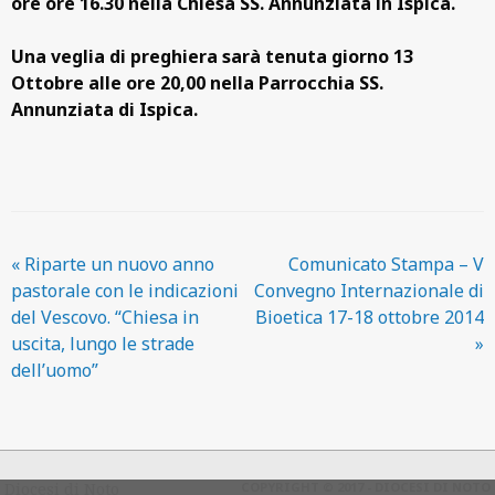
ore ore 16.30 nella Chiesa SS. Annunziata in Ispica.
Una veglia di preghiera sarà tenuta giorno 13
Ottobre alle ore 20,00 nella Parrocchia SS.
Annunziata di Ispica.
«
Riparte un nuovo anno
Comunicato Stampa – V
pastorale con le indicazioni
Convegno Internazionale di
del Vescovo. “Chiesa in
Bioetica 17-18 ottobre 2014
uscita, lungo le strade
»
dell’uomo”
Diocesi di Noto
COPYRIGHT © 2017 - DIOCESI DI NOTO