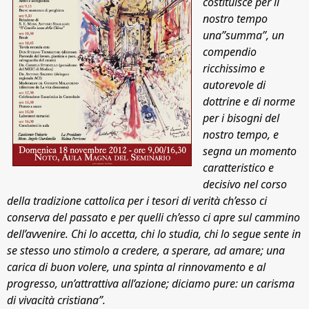
costituisce per il
nostro tempo
una”summa”, un
compendio
ricchissimo e
autorevole di
dottrine e di norme
per i bisogni del
nostro tempo, e
segna un momento
caratteristico e
decisivo nel corso
della tradizione cattolica per i tesori di verità ch’esso ci
conserva del passato e per quelli ch’esso ci apre sul cammino
dell’avvenire. Chi lo accetta, chi lo studia, chi lo segue sente in
se stesso uno stimolo a credere, a sperare, ad amare; una
carica di buon volere, una spinta al rinnovamento e al
progresso, un’attrattiva all’azione; diciamo pure: un carisma
di vivacità cristiana”.