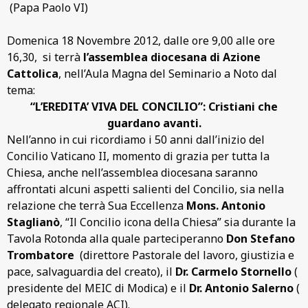
(Papa Paolo VI)
Domenica 18 Novembre 2012, dalle ore 9,00 alle ore
16,30, si terrà
l’assemblea diocesana di Azione
Cattolica
, nell’Aula Magna del Seminario a Noto dal
tema:
“L’EREDITA’ VIVA DEL CONCILIO”: Cristiani che
guardano avanti.
Nell’anno in cui ricordiamo i 50 anni dall’inizio del
Concilio Vaticano II, momento di grazia per tutta la
Chiesa, anche nell’assemblea diocesana saranno
affrontati alcuni aspetti salienti del Concilio, sia nella
relazione che terrà Sua Eccellenza
Mons. Antonio
Staglianò
, “Il Concilio icona della Chiesa” sia durante la
Tavola Rotonda alla quale parteciperanno
Don Stefano
Trombatore
(direttore Pastorale del lavoro, giustizia e
pace, salvaguardia del creato), il
Dr. Carmelo Stornello
(
presidente del MEIC di Modica) e il
Dr. Antonio Salerno
(
delegato regionale ACI).