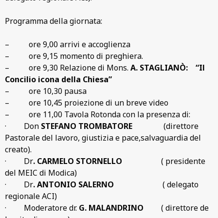
Programma della giornata:
–
ore 9,00 arrivi e accoglienza
–
ore 9,15 momento di preghiera.
–
ore 9,30 Relazione di Mons.
A. STAGLIANÒ:
“Il
Concilio icona della Chiesa”
–
ore 10,30 pausa
–
ore 10,45 proiezione di un breve video
–
ore 11,00 Tavola Rotonda con la presenza di:
·
Don
STEFANO TROMBATORE
(direttore
Pastorale del lavoro, giustizia e pace,salvaguardia del
creato).
·
Dr
. CARMELO STORNELLO
( presidente
del MEIC di Modica)
·
Dr
. ANTONIO SALERNO
( delegato
regionale ACI)
·
Moderatore dr.
G. MALANDRINO
( direttore de